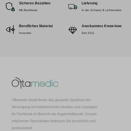
Sicheres Bezahlen
Lieferung
Mit Bankkarte
In der Schweiz & Lichtenstein
Berufliches Material
Anerkanntes Know-how
Innovativ
Seit 2011
Oftamedic bietet Ihnen das gesamte Spektrum der
Versorgung mit medizinischen Geräten und Lösungen
für Fachleute im Bereich der Augenheilkunde. Unsere
erfahrenen Spezialisten betreuen Sie persönlich und
professionell.